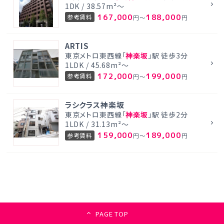
1DK / 38.57m²～
167,000
188,000
参考賃料
円～
円
ARTIS
東京メトロ東西線「
神楽坂
」駅 徒歩3分
1LDK / 45.68m²～
172,000
199,000
参考賃料
円～
円
ラシクラス神楽坂
東京メトロ東西線「
神楽坂
」駅 徒歩2分
1LDK / 31.13m²～
159,000
189,000
参考賃料
円～
円
PAGE TOP