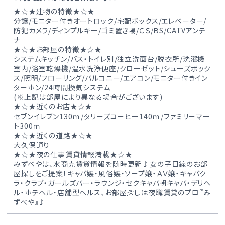
★☆★建物の特徴★☆★
分譲/モニター付きオートロック/宅配ボックス/エレベーター/
防犯カメラ/ディンプルキー/ゴミ置き場/ＣＳ/ＢS/CATVアンテ
ナ
★☆★お部屋の特徴★☆★
システムキッチン/バス・トイレ別/独立洗面台/脱衣所/洗濯機
室内/浴室乾燥機/温水洗浄便座/クローゼット/シューズボック
ス/照明/フローリング/バルコニー/エアコン/モニター付きイン
ターホン/24時間換気システム
(※上記は部屋により異なる場合がございます)
★☆★近くのお店★☆★
セブンイレブン130ｍ/タリーズコーヒー140ｍ/ファミリーマー
ト300ｍ
★☆★近くの道路★☆★
大久保通り
★☆★夜の仕事賃貸情報満載★☆★
みずべやは、水商売賃貸情報を随時更新♪女の子目線のお部
屋探しをご提案！キャバ嬢・風俗嬢・ソープ嬢・ＡＶ嬢・キャバク
ラ・クラブ・ガールズバー・ラウンジ・セクキャバ朝キャバ・デリヘ
ル・ホテヘル・店舗型ヘルス、お部屋探しは夜職賃貸のプロ『み
ずべや』♪