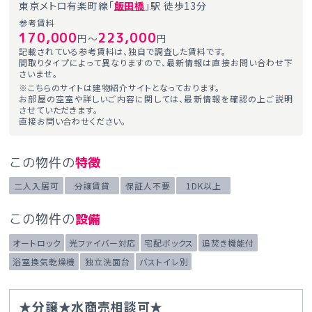
東京メトロ有楽町線「
飯田橋
」駅 徒歩13分
参考賃料
170,000
223,000
円～
円
記載されている参考賃料は、独自で調査した賃料です。
間取りタイプによって異なりますので、最新情報は直接お問い合わせ下
さいませ。
※こちらのサイトは建物紹介サイトとなっております。
お部屋の空室や詳しいご内容に関しては、最新情報を確認の上ご説明
させていただきます。
直接お問い合わせください。
この物件の
特徴
二人入居可
分譲賃貸
保証人不要
1DK以上
この物件の
設備
オートロック
光ファイバー対応
宅配ボックス
追焚き機能付
浴室換気乾燥機
独立洗面台
バストイレ別
★分譲★水商売相談可★