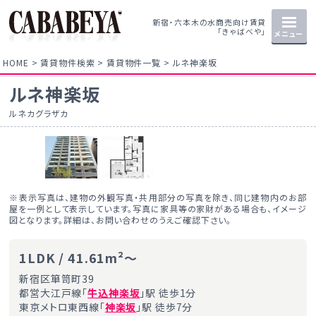
新宿・六本木の水商売向け賃貸
「きゃばべや」
メニュー
HOME
賃貸物件検索
賃貸物件一覧
ルネ神楽坂
ルネ神楽坂
ルネカグラザカ
※表示写真は、建物の外観写真・共用部分の写真を除き、同じ建物内のお部
屋を一例として表示しています。写真に家具等の家財がある場合も、イメージ
図となります。詳細は、お問い合わせのうえご確認下さい。
1LDK / 41.61m²～
新宿区箪笥町39
都営大江戸線「
牛込神楽坂
」駅 徒歩1分
東京メトロ東西線「
神楽坂
」駅 徒歩7分