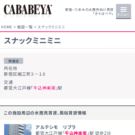
新宿・六本木の水商売向け賃貸
「きゃばべや」
メニュー
HOME
施設一覧
スナックミニミニ
スナックミニミニ
飲食店
所在地
新宿区細工町３－１８
交通
都営大江戸線「
牛込神楽坂
」駅
この施設周辺の水商売賃貸、風俗賃貸情報
アルテシモ リブラ
都営大江戸線「
牛込神楽坂
」駅 徒歩2分