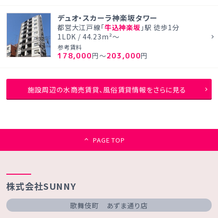
デュオ・スカーラ神楽坂タワー
都営大江戸線「
牛込神楽坂
」駅 徒歩1分
1LDK / 44.23m²～
参考賃料
178,000
203,000
円～
円
施設周辺の水商売賃貸、風俗賃貸情報をさらに見る
PAGE TOP
株式会社SUNNY
歌舞伎町 あずま通り店