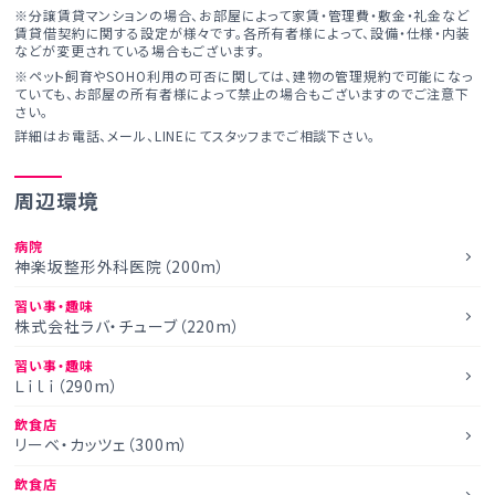
※分譲賃貸マンションの場合、お部屋によって家賃・管理費・敷金・礼金など
賃貸借契約に関する設定が様々です。各所有者様によって、設備・仕様・内装
などが変更されている場合もございます。
※ペット飼育やSOHO利用の可否に関しては、建物の管理規約で可能になっ
ていても、お部屋の所有者様によって禁止の場合もございますのでご注意下
さい。
詳細はお電話、メール、LINEにてスタッフまでご相談下さい。
周辺環境
病院
神楽坂整形外科医院（200m）
習い事・趣味
株式会社ラバ・チューブ（220m）
習い事・趣味
Ｌｉｌｉ（290m）
飲食店
リーベ・カッツェ（300m）
飲食店