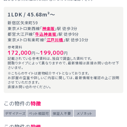
1LDK / 45.68m²～
新宿区矢来町59
東京メトロ東西線「
神楽坂
」駅 徒歩3分
都営大江戸線「
牛込神楽坂
」駅 徒歩9分
東京メトロ有楽町線「
江戸川橋
」駅 徒歩10分
参考賃料
172,000
199,000
円～
円
記載されている参考賃料は、独自で調査した賃料です。
間取りタイプによって異なりますので、最新情報は直接お問い合わせ下
さいませ。
※こちらのサイトは建物紹介サイトとなっております。
お部屋の空室や詳しいご内容に関しては、最新情報を確認の上ご説明
させていただきます。
直接お問い合わせください。
この物件の
特徴
デザイナーズ
ペット相談可
保証人不要
メゾネット
この物件の
設備