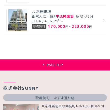
ルネ神楽坂
都営大江戸線「
牛込神楽坂
」駅 徒歩1分
1LDK / 41.61m²～
170,000
223,000
参考賃料
円～
円
PAGE TOP
株式会社SUNNY
歌舞伎町 あずま通り店
東京都新宿区歌舞伎町1-8-3 良川ビルV 2F