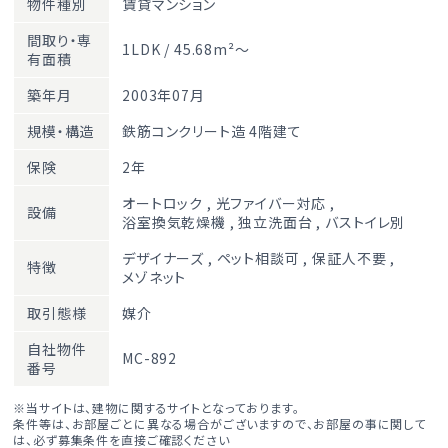
物件種別
賃貸マンション
間取り・専
1LDK / 45.68m²～
有面積
築年月
2003年07月
規模・構造
鉄筋コンクリート造 4階建て
保険
2年
オートロック
,
光ファイバー対応
,
設備
浴室換気乾燥機
,
独立洗面台
,
バストイレ別
デザイナーズ
,
ペット相談可
,
保証人不要
,
特徴
メゾネット
取引態様
媒介
自社物件
MC-892
番号
※当サイトは、建物に関するサイトとなっております。
条件等は、お部屋ごとに異なる場合がございますので、お部屋の事に関して
は、必ず募集条件を直接ご確認ください