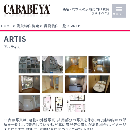
新宿・六本木の水商売向け賃貸
「きゃばべや」
メニュー
HOME
賃貸物件検索
賃貸物件一覧
ARTIS
ARTIS
アルティス
※表示写真は、建物の外観写真・共用部分の写真を除き、同じ建物内のお部
屋を一例として表示しています。写真に家具等の家財がある場合も、イメージ
図となります。詳細は、お問い合わせのうえご確認下さい。