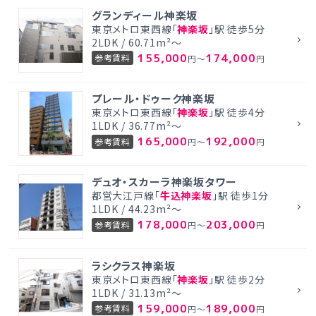
グランディール神楽坂
東京メトロ東西線「
神楽坂
」駅 徒歩5分
2LDK / 60.71m²～
155,000
174,000
参考賃料
円～
円
プレール・ドゥーク神楽坂
東京メトロ東西線「
神楽坂
」駅 徒歩4分
1LDK / 36.77m²～
165,000
192,000
参考賃料
円～
円
デュオ・スカーラ神楽坂タワー
都営大江戸線「
牛込神楽坂
」駅 徒歩1分
1LDK / 44.23m²～
178,000
203,000
参考賃料
円～
円
ラシクラス神楽坂
東京メトロ東西線「
神楽坂
」駅 徒歩2分
1LDK / 31.13m²～
159,000
189,000
参考賃料
円～
円