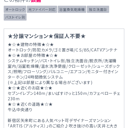
オートロック
光ファイバー対応
浴室換気乾燥機
独立洗面台
バストイレ別
★分譲マンション★保証人不要★
★☆★建物の特徴★☆★
オートロック/防犯カメラ/ゴミ置き場/ＣＳ/ＢS/CATVアンテナ
★☆★お部屋の特徴★☆★
システムキッチン/バス・トイレ別/独立洗面台/脱衣所/洗濯機
室内/浴室乾燥機/温水洗浄便座/クローゼット/シューズボック
ス/照明/フローリング/バルコニー/エアコン/モニター付きイン
ターホン/24時間換気システム
(※上記は部屋により異なる場合がございます)
★☆★近くのお店★☆★
セブンイレブン140ｍ/まいばすけっと150ｍ/カフェベローチェ
230ｍ
★☆★近くの道路★☆★
牛込中央通り
新宿区矢来町にある人気ペット可デザイナーズマンション
「ARTIS（アルティス）」のご紹介♪吹き抜けの高い天井と大き