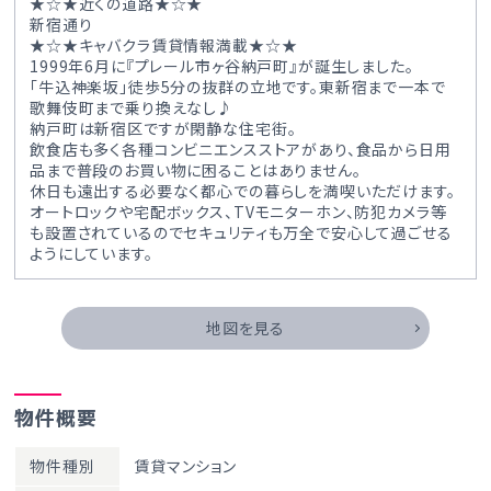
★☆★近くの道路★☆★
新宿通り
★☆★キャバクラ賃貸情報満載★☆★
1999年6月に『プレール市ヶ谷納戸町』が誕生しました。
「牛込神楽坂」徒歩5分の抜群の立地です。東新宿まで一本で
歌舞伎町まで乗り換えなし♪
納戸町は新宿区ですが閑静な住宅街。
飲食店も多く各種コンビニエンスストアがあり、食品から日用
品まで普段のお買い物に困ることはありません。
休日も遠出する必要なく都心での暮らしを満喫いただけます。
オートロックや宅配ボックス、TVモニターホン、防犯カメラ等
も設置されているのでセキュリティも万全で安心して過ごせる
ようにしています。
地図を見る
物件概要
物件種別
賃貸マンション