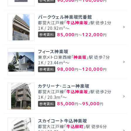
90,000
100,000
円～
円
パークウェル神楽坂弐番館
都営大江戸線「
牛込神楽坂
」駅 徒歩1分
1K / 20.92m²～
85,000
122,000
参考賃料
円～
円
フィース神楽坂
東京メトロ東西線「
神楽坂
」駅 徒歩7分
1K / 23.44m²～
98,000
120,000
参考賃料
円～
円
カテリーナ･ニュー神楽坂
都営大江戸線「
牛込神楽坂
」駅 徒歩2分
1K / 20.3m²～
85,000
95,000
参考賃料
円～
円
スカイコート牛込神楽坂
都営大江戸線「
牛込柳町
」駅 徒歩6分