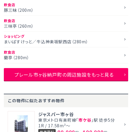
飲食店
豚三昧（200m）
飲食店
三味亭（260m）
ショッピング
まいばすけっと／牛込神楽坂駅西店（280m）
飲食店
蘭亭（280m）
プレール市ヶ谷納戸町の周辺施設をもっと見る
この物件に似たおすすめ物件
ジャスパー市ヶ谷
東京メトロ有楽町線「
市ケ谷
」駅 徒歩5分
1R / 17.58m²～
参考賃料