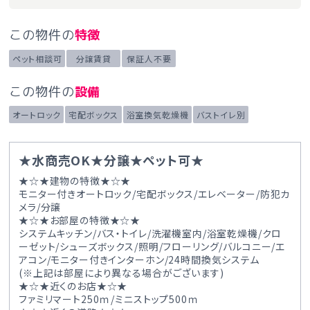
この物件の
特徴
ペット相談可
分譲賃貸
保証人不要
この物件の
設備
オートロック
宅配ボックス
浴室換気乾燥機
バストイレ別
★水商売OK★分譲★ペット可★
★☆★建物の特徴★☆★
モニター付きオートロック/宅配ボックス/エレベーター/防犯カ
メラ/分譲
★☆★お部屋の特徴★☆★
システムキッチン/バス・トイレ/洗濯機室内/浴室乾燥機/クロ
ーゼット/シューズボックス/照明/フローリング/バルコニー/エ
アコン/モニター付きインターホン/24時間換気システム
(※上記は部屋により異なる場合がございます)
★☆★近くのお店★☆★
ファミリマート250ｍ/ミニストップ500ｍ