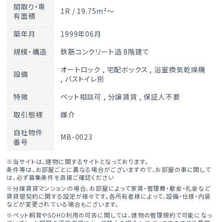
間取り・専
1R / 19.75m²～
有面積
築年月
1999年06月
規模・構造
鉄筋コンクリート造 8階建て
オートロック
,
宅配ボックス
,
浴室換気乾燥機
設備
,
バストイレ別
特徴
ペット相談可
,
分譲賃貸
,
保証人不要
取引態様
媒介
自社物件
MB-0023
番号
※当サイトは、建物に関するサイトとなっております。
条件等は、お部屋ごとに異なる場合がございますので、お部屋の事に関して
は、必ず募集条件を直接ご確認ください
※分譲賃貸マンションの場合、お部屋によって家賃・管理費・敷金・礼金など
賃貸借契約に関する設定が様々です。各所有者様によって、設備・仕様・内装
などが変更されている場合もございます。
※ペット飼育やSOHO利用の可否に関しては、建物の管理規約で可能になっ