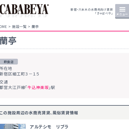
新宿・六本木の水商売向け賃貸
「きゃばべや」
メニュー
OME
施設一覧
蘭亭
蘭亭
飲食店
所在地
新宿区細工町３－１５
交通
都営大江戸線「
牛込神楽坂
」駅
この施設周辺の水商売賃貸、風俗賃貸情報
アルテシモ リブラ