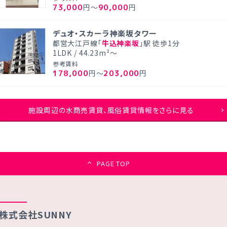
73,000
90,000
円～
円
デュオ・スカーラ神楽坂タワー
都営大江戸線「
牛込神楽坂
」駅 徒歩1分
1LDK / 44.23m²～
参考賃料
178,000
203,000
円～
円
施設周辺の水商売賃貸、風俗賃貸情報をさらに見る
PAGE TOP
株式会社SUNNY