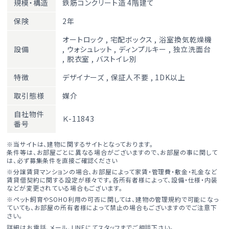
規模・構造
鉄筋コンクリート造 4階建て
保険
2年
オートロック
,
宅配ボックス
,
浴室換気乾燥機
設備
,
ウォシュレット
,
ディンプルキー
,
独立洗面台
,
脱衣室
,
バストイレ別
特徴
デザイナーズ
,
保証人不要
,
1DK以上
取引態様
媒介
自社物件
Ｋ-11843
番号
※当サイトは、建物に関するサイトとなっております。
条件等は、お部屋ごとに異なる場合がございますので、お部屋の事に関して
は、必ず募集条件を直接ご確認ください
※分譲賃貸マンションの場合、お部屋によって家賃・管理費・敷金・礼金など
賃貸借契約に関する設定が様々です。各所有者様によって、設備・仕様・内装
などが変更されている場合もございます。
※ペット飼育やSOHO利用の可否に関しては、建物の管理規約で可能になっ
ていても、お部屋の所有者様によって禁止の場合もございますのでご注意下
さい。
詳細はお電話、メール、LINEにてスタッフまでご相談下さい。