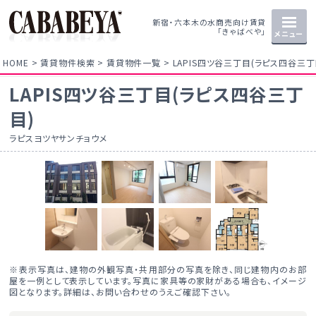
新宿・六本木の水商売向け賃貸
「きゃばべや」
メニュー
HOME
賃貸物件検索
賃貸物件一覧
LAPIS四ツ谷三丁目(ラピス四谷三丁
LAPIS四ツ谷三丁目(ラピス四谷三丁
目)
ラピスヨツヤサンチョウメ
※表示写真は、建物の外観写真・共用部分の写真を除き、同じ建物内のお部
屋を一例として表示しています。写真に家具等の家財がある場合も、イメージ
図となります。詳細は、お問い合わせのうえご確認下さい。