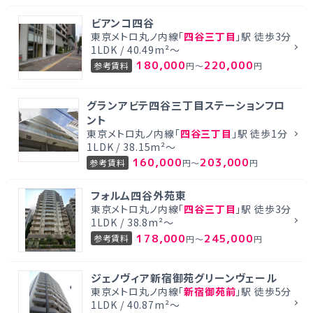
ビアンコ四谷
東京メトロ丸ノ内線「
四谷三丁目
」駅 徒歩3分
1LDK / 40.49m²～
180,000
220,000
参考賃料
円～
円
グランアビテ四谷三丁目ステーションフロ
ント
東京メトロ丸ノ内線「
四谷三丁目
」駅 徒歩1分
1LDK / 38.15m²～
160,000
203,000
参考賃料
円～
円
フォルム四谷外苑東
東京メトロ丸ノ内線「
四谷三丁目
」駅 徒歩3分
1LDK / 38.8m²～
178,000
245,000
参考賃料
円～
円
ジェノヴィア新宿御苑グリーンヴェール
東京メトロ丸ノ内線「
新宿御苑前
」駅 徒歩5分
1LDK / 40.87m²～