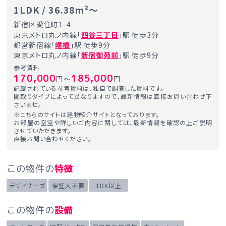
1LDK / 36.38m²～
新宿区愛住町1-4
東京メトロ丸ノ内線「
四谷三丁目
」駅 徒歩3分
都営新宿線「
曙橋
」駅 徒歩9分
東京メトロ丸ノ内線「
新宿御苑前
」駅 徒歩9分
参考賃料
170,000
185,000
円～
円
記載されている参考賃料は、独自で調査した賃料です。
間取りタイプによって異なりますので、最新情報は直接お問い合わせ下
さいませ。
※こちらのサイトは建物紹介サイトとなっております。
お部屋の空室や詳しいご内容に関しては、最新情報を確認の上ご説明
させていただきます。
直接お問い合わせください。
この物件の
特徴
デザイナーズ
保証人不要
1DK以上
この物件の
設備