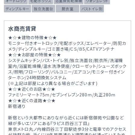
オートロック
宅配ボックス
浴室換気乾燥機
ウォシュレット
ディンプルキー
独立洗面台
脱衣室
バストイレ別
水商売賃貸
★☆★建物の特徴★☆★
モニター付きオートロック/宅配ボックス/エレベーター/防犯カ
メラ/ディンプルキー/ゴミ置き場/ＣＳ/ＢS/CATVアンテナ
★☆★お部屋の特徴★☆★
システムキッチン/バス・トイレ別/独立洗面台/脱衣所/洗濯機
室内/浴室乾燥機/温水洗浄便座/クローゼット/シューズボック
ス/照明/フローリング/バルコニー/エアコン/モニター付きイン
ターホン/24時間換気システム
(※上記は部屋により異なる場合がございます)
★☆★近くのお店★☆★
ファミリーマート75ｍ/セブンイレブン280ｍ/丸正280ｍ
★☆★近くの道路★☆★
新宿通り
新宿という大都市にありながら近くには新宿御苑や公園など
緑が多いエリアにある『ラピス四谷三丁目』
東京メトロ丸ノ内線四谷三丁目駅徒歩3分と電車でのアクセス
が抜群な他、近くには外苑西通りと靖国通りが通っているため