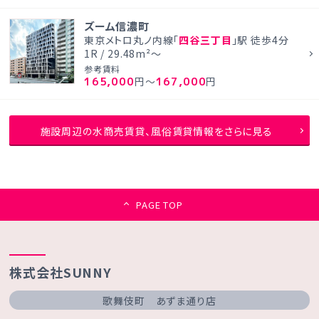
ズーム信濃町
東京メトロ丸ノ内線「
四谷三丁目
」駅 徒歩4分
1R / 29.48m²～
参考賃料
165,000
167,000
円～
円
施設周辺の水商売賃貸、風俗賃貸情報をさらに見る
PAGE TOP
株式会社SUNNY
歌舞伎町 あずま通り店