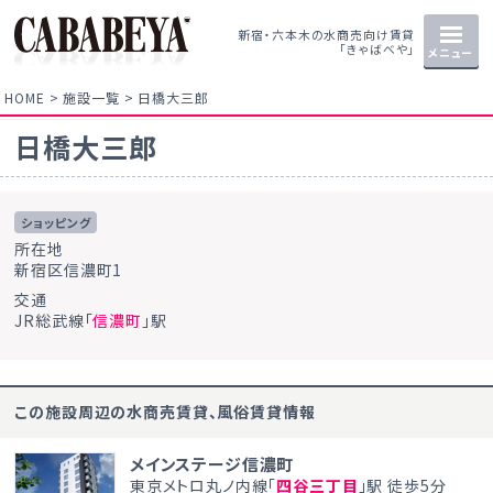
新宿・六本木の水商売向け賃貸
「きゃばべや」
メニュー
HOME
施設一覧
日橋大三郎
日橋大三郎
ショッピング
所在地
新宿区信濃町1
交通
JR総武線「
信濃町
」駅
この施設周辺の水商売賃貸、風俗賃貸情報
メインステージ信濃町
東京メトロ丸ノ内線「
四谷三丁目
」駅 徒歩5分