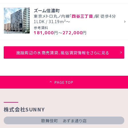
ズーム信濃町
東京メトロ丸ノ内線「
四谷三丁目
」駅 徒歩4分
1LDK / 31.19m²～
参考賃料
181,000
272,000
円～
円
施設周辺の水商売賃貸、風俗賃貸情報をさらに見る
PAGE TOP
株式会社SUNNY
歌舞伎町 あずま通り店