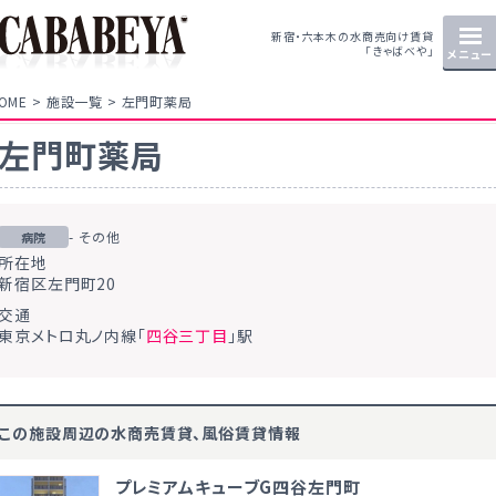
新宿・六本木の水商売向け賃貸
「きゃばべや」
メニュー
OME
施設一覧
左門町薬局
左門町薬局
- その他
病院
所在地
新宿区左門町20
交通
東京メトロ丸ノ内線「
四谷三丁目
」駅
この施設周辺の水商売賃貸、風俗賃貸情報
プレミアムキューブG四谷左門町