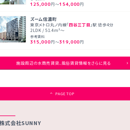
125,000
154,000
円～
円
ズーム信濃町
東京メトロ丸ノ内線「
四谷三丁目
」駅 徒歩4分
2LDK / 51.4m²～
参考賃料
315,000
319,000
円～
円
施設周辺の水商売賃貸、風俗賃貸情報をさらに見る
PAGE TOP
株式会社SUNNY