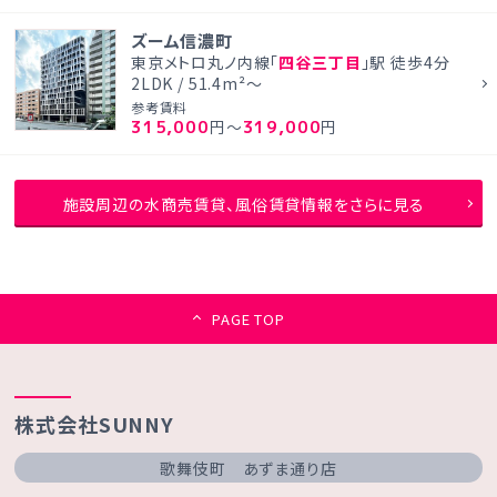
ズーム信濃町
東京メトロ丸ノ内線「
四谷三丁目
」駅 徒歩4分
2LDK / 51.4m²～
参考賃料
315,000
319,000
円～
円
施設周辺の水商売賃貸、風俗賃貸情報をさらに見る
PAGE TOP
株式会社SUNNY
歌舞伎町 あずま通り店